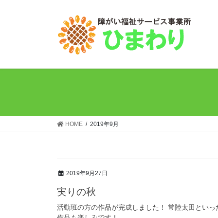
コ
ナ
ン
ビ
テ
ゲ
ン
ー
ツ
シ
へ
ョ
ス
ン
キ
に
ッ
移
プ
動
HOME
2019年9月
2019年9月27日
実りの秋
活動班の方の作品が完成しました！ 常陸太田といった
作品も楽しみです！