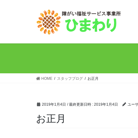
コ
ナ
ン
ビ
テ
ゲ
ン
ー
ツ
シ
へ
ョ
ス
ン
キ
に
ッ
移
プ
動
HOME
スタッフブログ
お正月
2019年1月4日
/ 最終更新日時 :
2019年1月4日
ユー
お正月