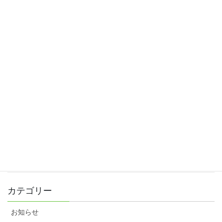
カフェスペースのご案内
2020年1月17日
ひまわりサテライト
2020年1月16日
2020年スタート♪
2020年1月4日
忘年会
2019年12月24日
素敵なお礼をいただきました♪
2019年12月10日
カテゴリー
お知らせ