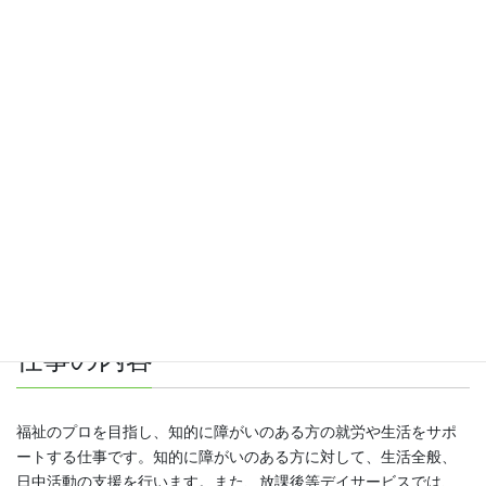
なく、定職率の高さからも働きやすさが伝わるかと思います。
福祉の未経験者にも充実した研修制度を整備して、資格取得もバ
ックアップ。入職前は未経験者だった職員も、入職後に経験を積
むことで、プロの支援者に育っています。福祉に興味や関心があ
る方はもちろん、地元で働きたいという方は、ぜひお気軽に見学
にいらしてください。一人でも多くの方とお会いできることを楽
しみにしています。
募集要項
仕事の内容
福祉のプロを目指し、知的に障がいのある方の就労や生活をサポ
ートする仕事です。知的に障がいのある方に対して、生活全般、
日中活動の支援を行います。また、放課後等デイサービスでは、